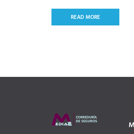
READ MORE
M